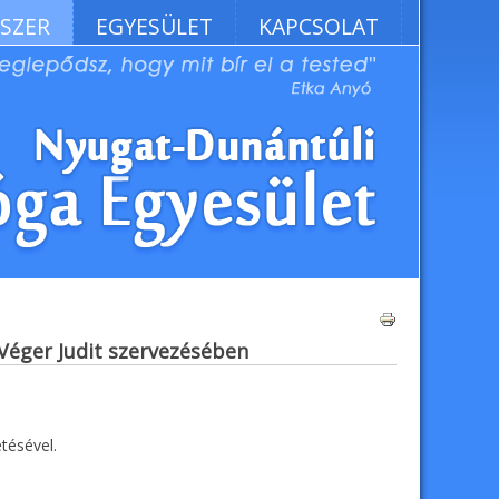
SZER
EGYESÜLET
KAPCSOLAT
Nyomtatás
Véger Judit szervezésében
tésével.