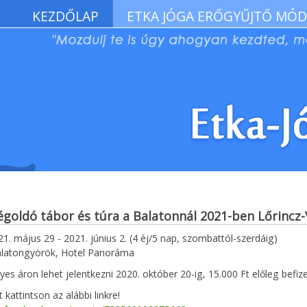
KEZDŐLAP
ETKA JÓGA ERŐGYŰJTŐ MÓD
égoldó tábor és túra a Balatonnál 2021-ben
Lőrincz-
21. május 29 - 2021. június 2. (4 éj/5 nap, szombattól-szerdáig)
Balatongyörök, Hotel Panoráma
s áron lehet jelentkezni 2020. október 20-ig, 15.000 Ft előleg befize
 kattintson az alábbi linkre!