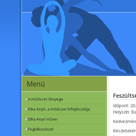
Menü
Feszülts
A módszer lényege
Időpont:
20
Etka Anyó, a módszer kifejlesztője
Helyszín: 
Etka Anyó művei
Kedvezménye
Foglalkozások
Részletekért