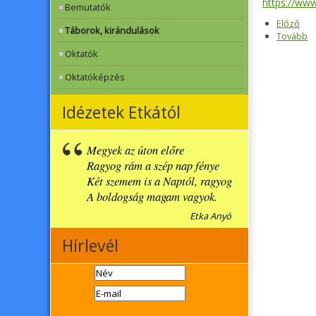
https://ww
Bemutatók
Előző
Táborok, kirándulások
Tovább
Oktatók
Oktatóképzés
Idézetek Etkától
Megyek az úton előre
Ragyog rám a szép nap fénye
Két szemem is a Naptól, ragyog
A boldogság magam vagyok.
Etka Anyó
Hírlevél