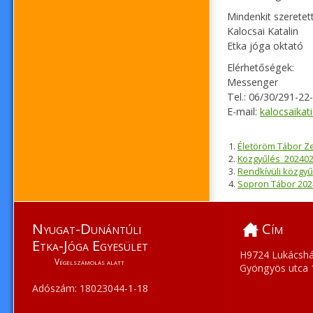
Mindenkit szeretett
Kalocsai Katalin
Etka jóga oktató
Elérhetőségek:
Messenger
Tel.: 06/30/291-22
E-mail:
kalocsaika
Életöröm Tábor Zel
Közgyűlés_20240
Rendkívüli közgy
Sopron Tábor 202
Nyugat-Dunántúli
Cím
Etka-Jóga Egyesület
H9724 Lukácshá
Végelszámolás alatt
Gyöngyös utca 
Adószám: 18023044-1-18