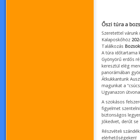
Őszi túra a boz
Szeretettel várunk
Kalaposkőhöz
202
Találkozás
Bozso
A túra időtartama k
Gyönyörű erdős ré
keresztül elég mer
panorámában gyön
Átkukkantunk Auszt
magunkat a “csúcs
Ugyanazon útvonal
A szokásos felsze
figyelmet szentelni
biztonságos legyen
Jókedvet, derűt se 
Részvételi szándék
elérhetőségeken!