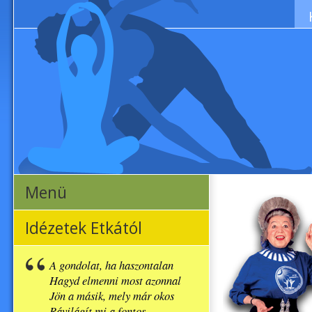
Menü
Idézetek Etkától
A gondolat, ha haszontalan
Hagyd elmenni most azonnal
Jön a másik, mely már okos
Rávilágít mi a fontos.