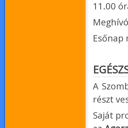
11.00 ór
Meghívó
Esőnap m
EGÉSZ
A Szomb
részt ve
Saját p