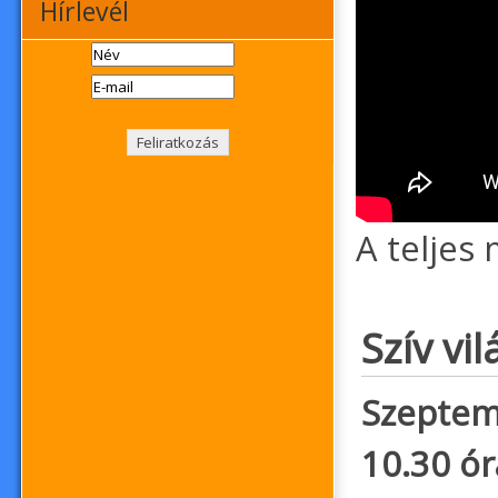
Hírlevél
A teljes
Szív vi
Szeptem
10.30 ór