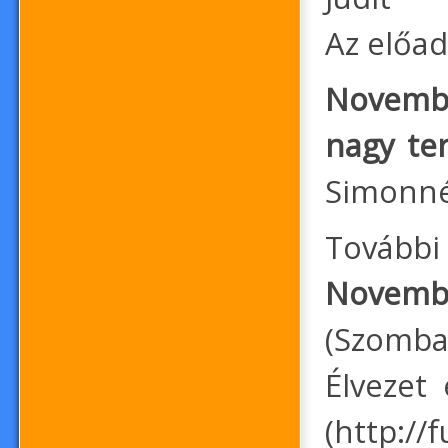
Az előa
Novemb
nagy t
Simonné 
További 
Novemb
(Szomba
Élvezet 
(http://