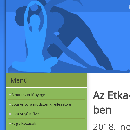
Menü
Az Etka
A módszer lényege
Etka Anyó, a módszer kifejlesztője
ben
Etka Anyó művei
2018. no
Foglalkozások