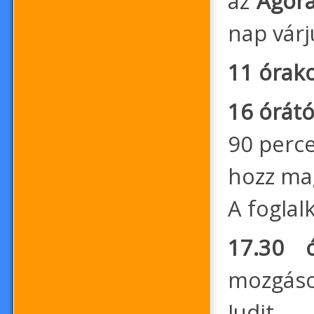
az
Agor
nap várj
11 órak
16 órátó
90 perce
hozz ma
A foglal
17.30 ó
mozgáso
Judit