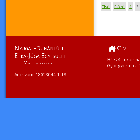
Első
Előző
1
2
Nyugat-Dunántúli
Cím
Etka-Jóga Egyesület
H9724 Lukácshá
Végelszámolás alatt
Gyöngyös utca 
Adószám: 18023044-1-18