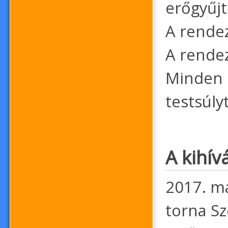
erőgyűjt
A rende
A rende
Minden é
testsúly
A kihív
2017. má
torna S