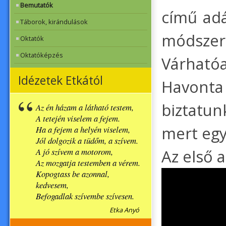
Bemutatók
című adá
Táborok, kirándulások
módsze
Oktatók
Oktatóképzés
Várhatóa
Idézetek Etkától
Havonta 
biztatun
Az én házam a látható testem,
A tetején viselem a fejem.
mert egy
Ha a fejem a helyén viselem,
Jól dolgozik a tüdőm, a szívem.
Az első 
A jó szívem a motorom,
Az mozgatja testemben a vérem.
Kopogtass be azonnal,
kedvesem,
Befogadlak szívembe szívesen.
Etka Anyó