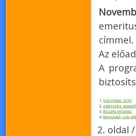
Novemb
emerit
címmel.
Az előa
A progra
biztosít
Szív hídjai_2016
egészség_alappill
Búzafű előadás
Bemutató_szív vil
2. oldal /